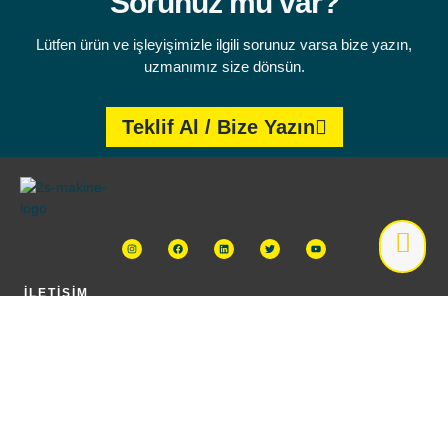
Sorunuz mu var?
Lütfen ürün ve işleyişimizle ilgili sorunuz varsa bize yazın,
uzmanımız size dönsün.
Teklif Al / Bize Yazın
İLETIŞIM
Ürünlü Mah. Ürünlü Cad. No:12/A Nilüfer/BURSA
+90 543 905 11 54