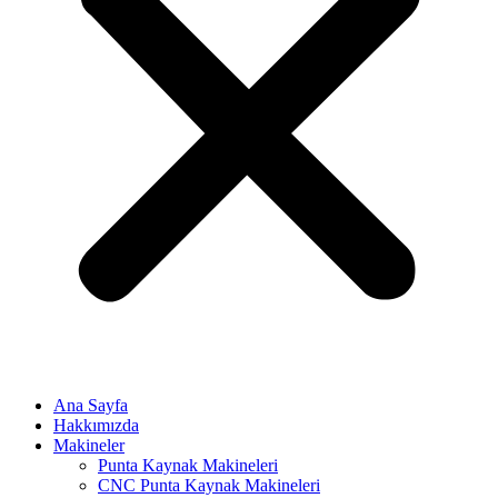
Ana Sayfa
Hakkımızda
Makineler
Punta Kaynak Makineleri
CNC Punta Kaynak Makineleri