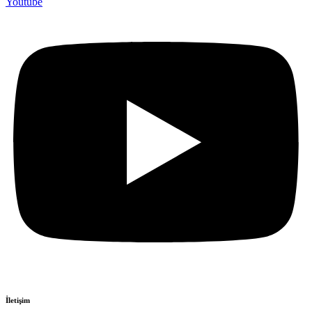
Youtube
İletişim