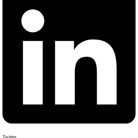
Twitter