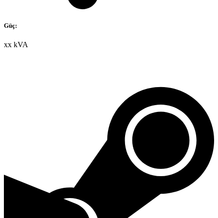
Güç:
xx kVA